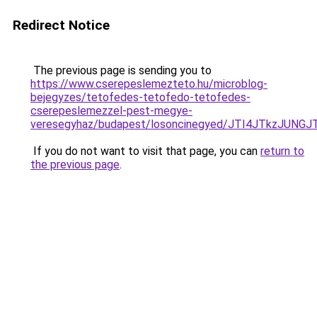
Redirect Notice
The previous page is sending you to
https://www.cserepeslemezteto.hu/microblog-
bejegyzes/tetofedes-tetofedo-tetofedes-
cserepeslemezzel-pest-megye-
veresegyhaz/budapest/losoncinegyed/JTI4JTkzJ
If you do not want to visit that page, you can
return to
the previous page
.