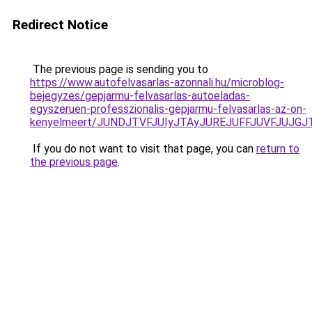
Redirect Notice
The previous page is sending you to
https://www.autofelvasarlas-azonnali.hu/microblog-
bejegyzes/gepjarmu-felvasarlas-autoeladas-
egyszeruen-professzionalis-gepjarmu-felvasarlas-az-on-
kenyelmeert/JUNDJTVFJUIyJTAyJUREJUFFJUVFJUJGJT
If you do not want to visit that page, you can
return to
the previous page
.