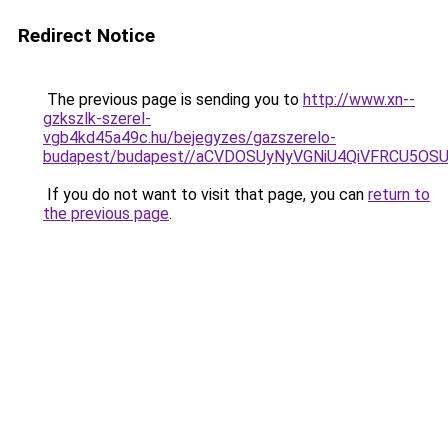
Redirect Notice
The previous page is sending you to
http://www.xn--
gzkszlk-szerel-
vgb4kd45a49c.hu/bejegyzes/gazszerelo-
budapest/budapest//aCVDOSUyNyVGNiU4QiVFRCU5O
If you do not want to visit that page, you can
return to
the previous page
.