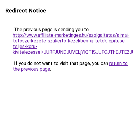
Redirect Notice
The previous page is sending you to
http://www.affiliate-marketinges.hu/szolgaltatas/almai-
tetoszerkezete-szakerto-kezekben-uj-tetok-epitese-
teljes-koru-
kivitelezessel/JURFJUNDJUVELjYlQTlSJUFCJThEJTE
If you do not want to visit that page, you can
return to
the previous page
.