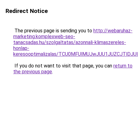
Redirect Notice
The previous page is sending you to
http://webaruhaz-
marketing.komplexweb-seo-
tanacsadas.hu/szolgaltatas/azonnali-klimaszereles-
honlap-
keresooptimalizalas/TCU0MFUlMUJwJUU1JUZCJTlDJU
If you do not want to visit that page, you can
return to
the previous page
.