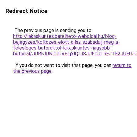
Redirect Notice
The previous page is sending you to
http://lakaskiurites.berelheto-weboldal.hu/blog-
bejegyzes/koltozes-elott-allsz-szabadulj-meg-a-
felesleges-butoroktol-lakaskiurites-nagyobb-
butorral/JURFJUNDJUVELjYlQTlSJUFCJThEJTE2JUE0
If you do not want to visit that page, you can
return to
the previous page
.